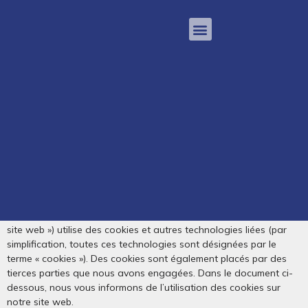
POLITIQUE DE COOKIES
(UE)
Cette politique de cookies a été mise à jour pour la dernière fois le
23/02/2026 et s’applique aux citoyens et aux résidents
permanents légaux de l’Espace Économique Européen et de la
Suisse.
1. Introduction
https://duboisvincent.be
Notre site web,
(ci-après : « le
site web ») utilise des cookies et autres technologies liées (par
simplification, toutes ces technologies sont désignées par le
terme « cookies »). Des cookies sont également placés par des
tierces parties que nous avons engagées. Dans le document ci-
dessous, nous vous informons de l’utilisation des cookies sur
notre site web.